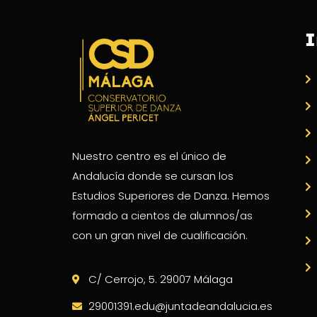
I
Nuestro centro es el único de
Andalucía donde se cursan los
Estudios Superiores de Danza. Hemos
formado a cientos de alumnos/as
con un gran nivel de cualificación.
C/ Cerrojo, 5. 29007 Málaga
29001391.edu@juntadeandalucia.es