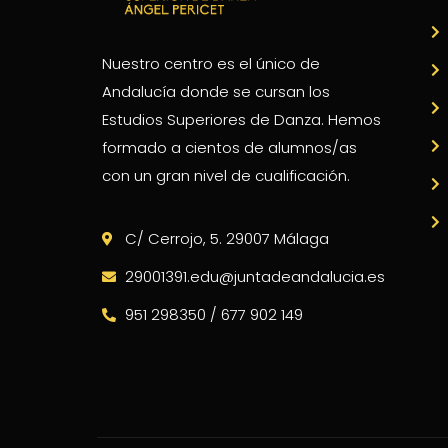
Nuestro centro es el único de
Andalucía donde se cursan los
Estudios Superiores de Danza. Hemos
formado a cientos de alumnos/as
con un gran nivel de cualificación.
C/ Cerrojo, 5. 29007 Málaga
29001391.edu@juntadeandalucia.es
951 298350 / 677 902 149