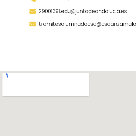
29001391.edu@juntadeandalucia.es
tramitesalumnadocsd@csdanzamal