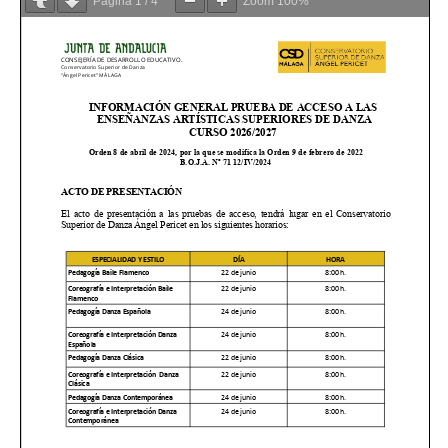
Página
1
/
4
Zoom
100%