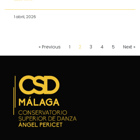
1 abril, 2026
« Previous
1
2
3
4
5
Next »