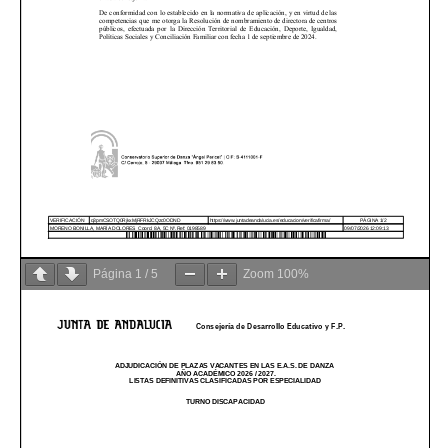
Página
1
/
5
Zoom
100%