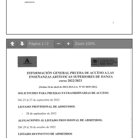
Página
1
/
2
Zoom
100%