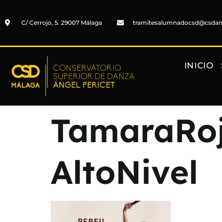
C/ Cerrojo, 5. 29007 Málaga
tramitesalumnadocsd@csda
INICIO
TamaraRojo
AltoNivel