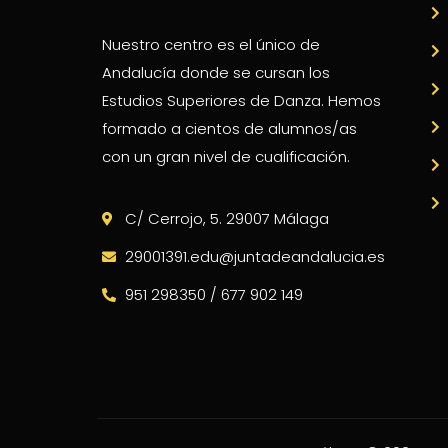
Nuestro centro es el único de
Andalucía donde se cursan los
Estudios Superiores de Danza. Hemos
formado a cientos de alumnos/as
con un gran nivel de cualificación.
C/ Cerrojo, 5. 29007 Málaga
29001391.edu@juntadeandalucia.es
951 298350 / 677 902 149