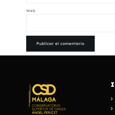
Web
I