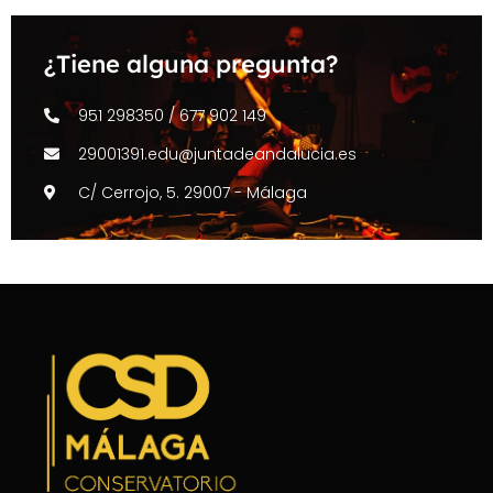
¿Tiene alguna pregunta?
951 298350 / 677 902 149
29001391.edu@juntadeandalucia.es
C/ Cerrojo, 5. 29007 - Málaga