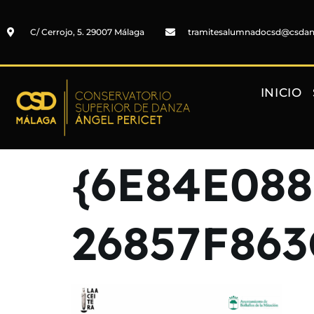
C/ Cerrojo, 5. 29007 Málaga
tramitesalumnadocsd@csda
INICIO
{6E84E088
26857F863