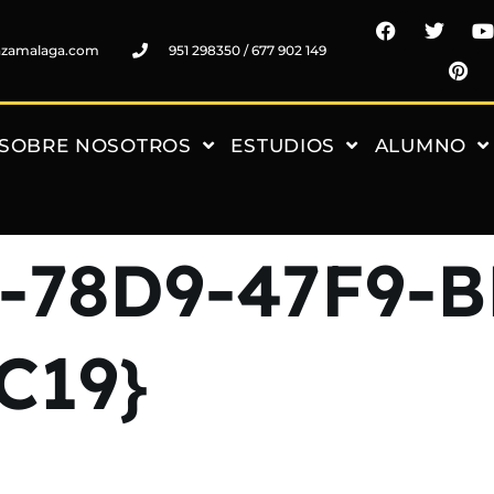
nzamalaga.com
951 298350 / 677 902 149
SOBRE NOSOTROS
ESTUDIOS
ALUMNO
-78D9-47F9-B
C19}