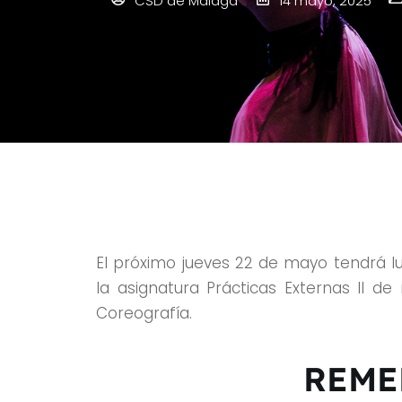
CSD de Málaga
14 mayo, 2025
El próximo jueves 22 de mayo tendrá lu
la asignatura Prácticas Externas II d
Coreografía.
REME