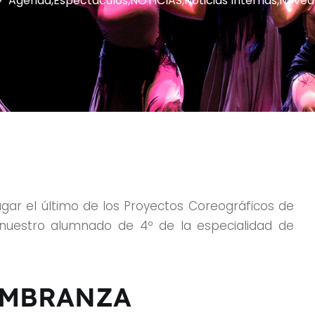
Agenda
,
Espectaculos
,
NOTICIAS
,
Noticias Internas
,
Noved
gar el último de los Proyectos Coreográficos de
e nuestro alumnado de 4º de la especialidad de
MBRANZA