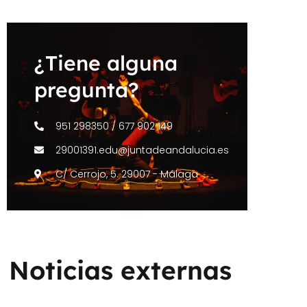
¿Tiene alguna
pregunta?
951 298350 / 677 902 149
29001391.edu@juntadeandalucia.es
C/ Cerrojo, 5. 29007 - Málaga
Noticias externas