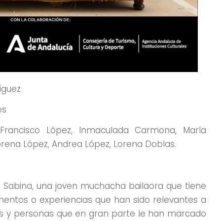
íguez
és
 Francisco López, Inmaculada Carmona, María
orena López, Andrea López, Lorena Doblas.
de Sabina, una joven muchacha bailaora que tiene
entos o experiencias que han sido relevantes a
os y personas que en gran parte le han marcado