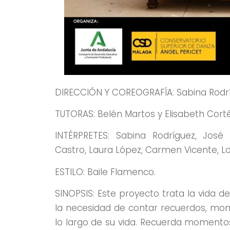
DIRECCIÓN Y COREOGRAFÍA: Sabina Rodr
TUTORAS: Belén Martos y Elisabeth Cort
INTÉRPRETES: Sabina Rodríguez, José
Castro, Laura López, Carmen Vicente, L
ESTILO: Baile Flamenco.
SINOPSIS: Este proyecto trata la vida 
la necesidad de contar recuerdos, mom
lo largo de su vida. Recuerda moment