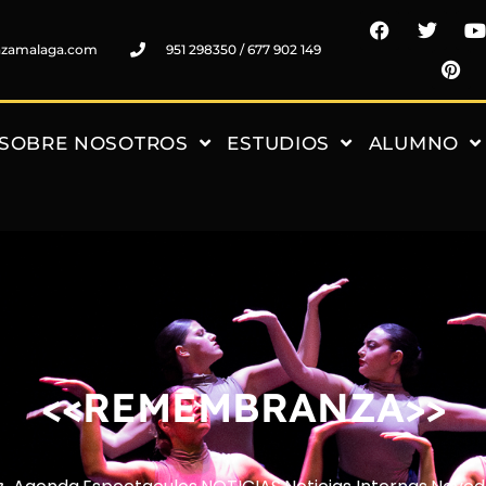
nzamalaga.com
951 298350 / 677 902 149
SOBRE NOSOTROS
ESTUDIOS
ALUMNO
<<REMEMBRANZA>>