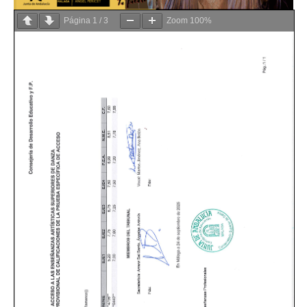
Página
1
/
3
Zoom
100%