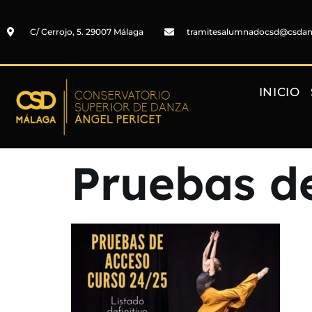
C/ Cerrojo, 5. 29007 Málaga
tramitesalumnadocsd@csda
INICIO
Pruebas d