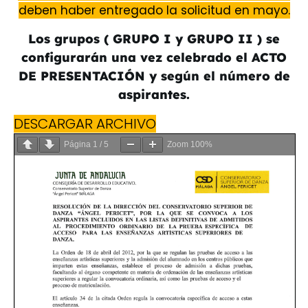
deben haber entregado la solicitud en mayo.
Los grupos ( GRUPO I y GRUPO II ) se
configurarán una vez celebrado el ACTO
DE PRESENTACIÓN y según el número de
aspirantes.
DESCARGAR ARCHIVO
Página
1
/
5
Zoom
100%