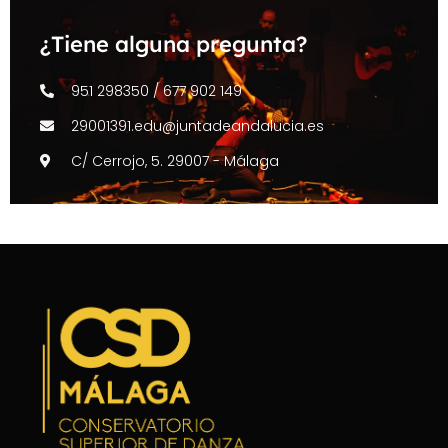
¿Tiene alguna pregunta?
951 298350 / 677 902 149
29001391.edu@juntadeandalucia.es
C/ Cerrojo, 5. 29007 - Málaga