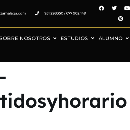
nzamalaga.com
951 298350 / 677 902 149
SOBRE NOSOTROS
ESTUDIOS
ALUMNO
-
idosyhorario