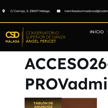
C/ Cerrojo, 5. 29007 Málaga
tramitesalumnadocsd@csda
INICIO
ACCESO26
PROVadmit