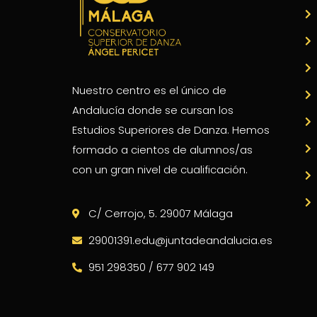
Nuestro centro es el único de
Andalucía donde se cursan los
Estudios Superiores de Danza. Hemos
formado a cientos de alumnos/as
con un gran nivel de cualificación.
C/ Cerrojo, 5. 29007 Málaga
29001391.edu@juntadeandalucia.es
951 298350 / 677 902 149