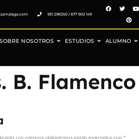
nzamalaga.com
951 298350 / 677 902 149
SOBRE NOSOTROS
ESTUDIOS
ALUMNO
s. B. Flamenco
a
licada.
Los campos obligatorios están marcados con
*