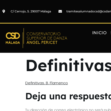
C/ Cerrojo, 5. 29007 Málaga
tramitesalumnadocsd@csda
INICIO
Definitiva
Definitivas. B. Flamenco
Deja una respuest
Tu dirección de correo electrónico no será pub