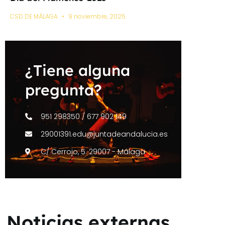
CSD DE MÁLAGA
9 noviembre, 2025
¿Tiene alguna
pregunta?
951 298350 / 677 902 149
29001391.edu@juntadeandalucia.es
C/ Cerrojo, 5. 29007 - Málaga
Noticias externas