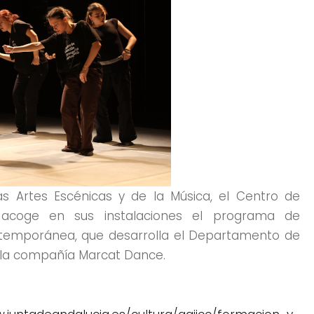
as Artes Escénicas y de la Música, el Centro de
 acoge en sus instalaciones el programa de
ntemporánea, que desarrolla el Departamento de
n la compañía Marcat Dance.