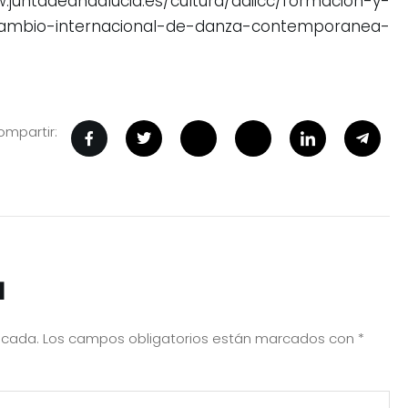
.juntadeandalucia.es/cultura/aaiicc/formacion-y-
cambio-internacional-de-danza-contemporanea-
mpartir:
a
icada.
Los campos obligatorios están marcados con
*