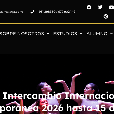
nzamalaga.com
951 298350 / 677 902 149
SOBRE NOSOTROS
ESTUDIOS
ALUMNO
 Intercambio Internacio
poránea 2026 hasta 15 