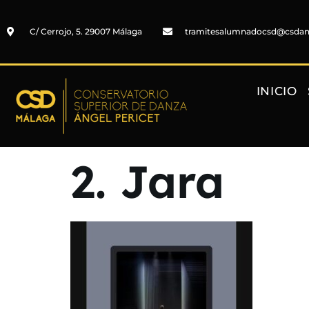
C/ Cerrojo, 5. 29007 Málaga
tramitesalumnadocsd@csda
INICIO
2. Jara