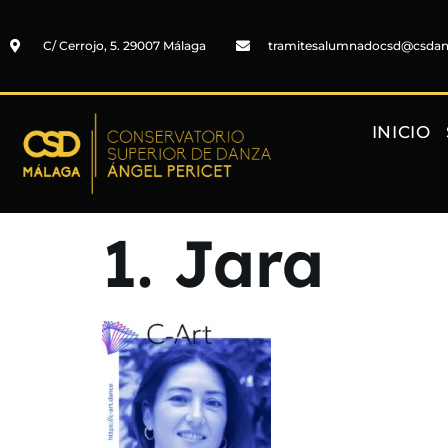
C/ Cerrojo, 5. 29007 Málaga
tramitesalumnadocsd@csda
INICIO
1. Jara