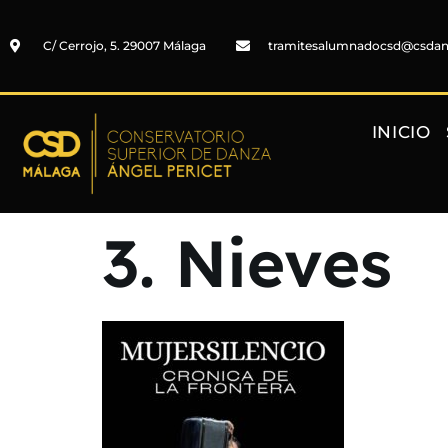
C/ Cerrojo, 5. 29007 Málaga
tramitesalumnadocsd@csda
INICIO
3. Nieves