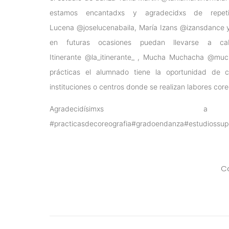
estamos encantadxs y agradecidxs de repe
Lucena
@joselucenabaila
, María Izans
@izansdance
en futuras ocasiones puedan llevarse a c
Itinerante
@la_itinerante_
, Mucha Muchacha
@muc
prácticas el alumnado tiene la oportunidad de
instituciones o centros donde se realizan labores core
Agradecidísimx
#practicasdecoreografia
#gradoendanza
#estudiossup
Co