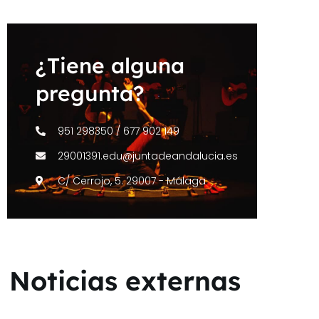
¿Tiene alguna
pregunta?
951 298350 / 677 902 149
29001391.edu@juntadeandalucia.es
C/ Cerrojo, 5. 29007 - Málaga
Noticias externas