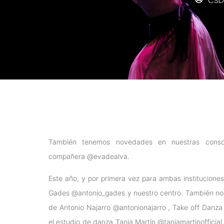
CSD
También tenemos novedades en nuestras consoli
compañera
@evadealv
a.
Este año, y por primera vez para ambas institucione
Gades
@antonio_gades
y nuestro centro. También no
de Antonio Najarro
@antonionajarro
, Take off Danz
el estudio de danza Tania Martín
@taniamartinofficial