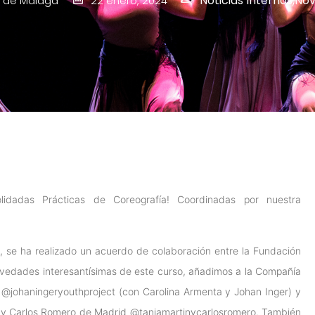
Noticias Internas
,
Nov
 de Málaga
22 enero, 2024
dadas Prácticas de Coreografía! Coordinadas por nuestra
s, se ha realizado un acuerdo de colaboración entre la Fundación
vedades interesantísimas de este curso, añadimos a la Compañía
a
@johaningeryouthproject
(con Carolina Armenta y Johan Inger) y
y Carlos Romero de Madrid
@taniamartinycarlosromero
. También