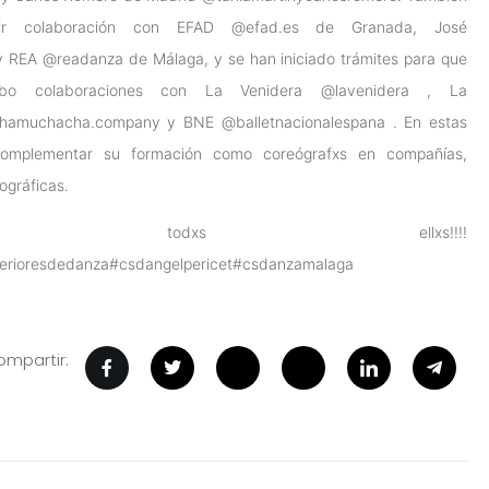
tir colaboración con EFAD
@efad.es
de Granada, José
y REA
@readanza
de Málaga, y se han iniciado trámites para que
abo colaboraciones con La Venidera
@lavenidera
, La
hamuchacha.company
y BNE
@balletnacionalespana
. En estas
 complementar su formación como coreógrafxs en compañías,
ográficas.
s a todxs ellxs!!!!
erioresdedanza
#csdangelpericet
#csdanzamalaga
mpartir: