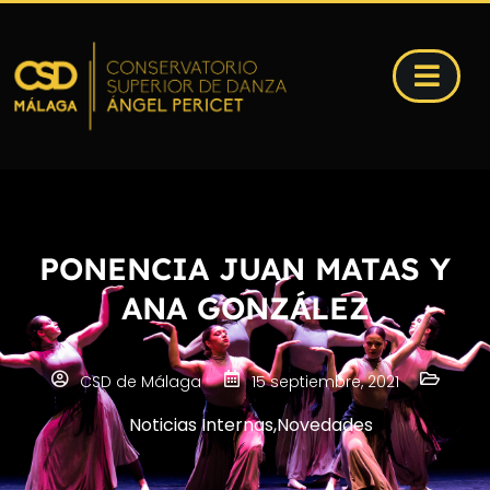
PONENCIA JUAN MATAS Y
ANA GONZÁLEZ
CSD de Málaga
15 septiembre, 2021
Noticias Internas
,
Novedades