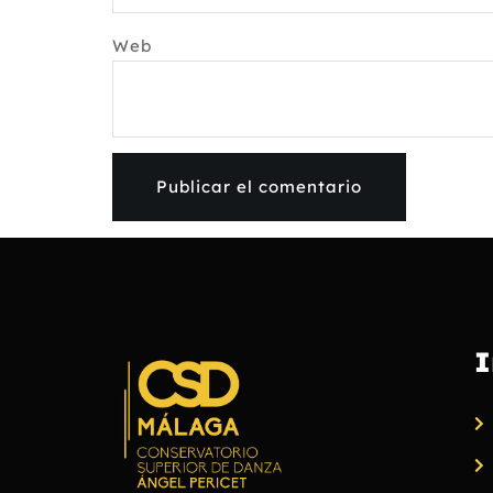
Web
I