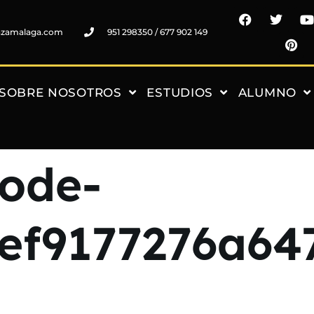
nzamalaga.com
951 298350 / 677 902 149
SOBRE NOSOTROS
ESTUDIOS
ALUMNO
code-
ef9177276a64