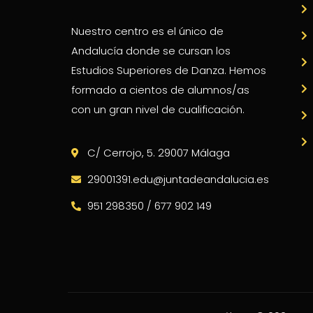
Nuestro centro es el único de
Andalucía donde se cursan los
Estudios Superiores de Danza. Hemos
formado a cientos de alumnos/as
con un gran nivel de cualificación.
C/ Cerrojo, 5. 29007 Málaga
29001391.edu@juntadeandalucia.es
951 298350 / 677 902 149