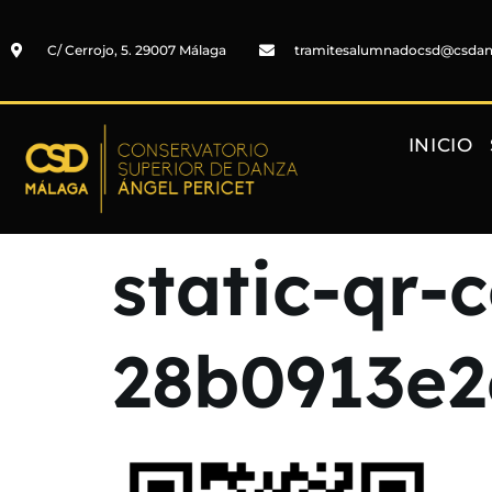
C/ Cerrojo, 5. 29007 Málaga
tramitesalumnadocsd@csda
INICIO
static-qr-
28b0913e2