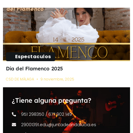
Espectaculos
Día del Flamenco 2025
CSD DE MÁLAGA
9 noviembre, 2025
¿Tiene alguna pregunta?
951 298350 / 677 902 149
29001391.edu@juntadeandalucia.es