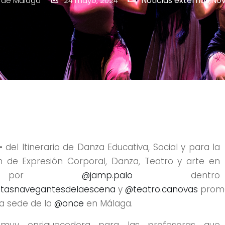
Noticias externas
,
No
 de Málaga
24 mayo, 2024
del Itinerario de Danza Educativa, Social y para la
n de Expresión Corporal, Danza, Teatro y arte en
ida por
@jamp.palo
dentro
tasnavegantesdelaescena
y
@teatro.canovas
prom
a sede de la
@once
en Málaga.
y muy enriquecedora para las profesoras que