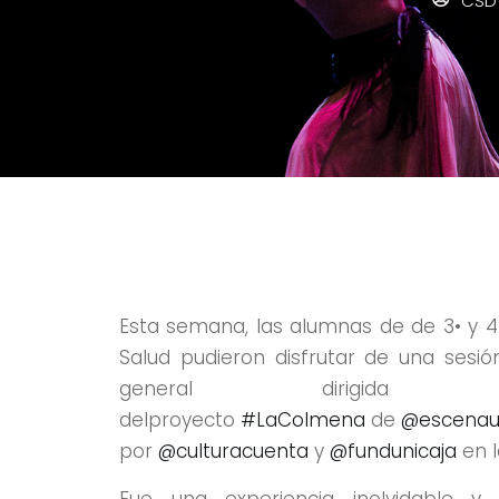
CSD
Esta semana, las alumnas de de 3• y 4• 
Salud pudieron disfrutar de una sesió
general dirig
delproyecto
#LaColmena
de
@escenau
por
@culturacuenta
y
@fundunicaja
en l
Fue una experiencia inolvidable 