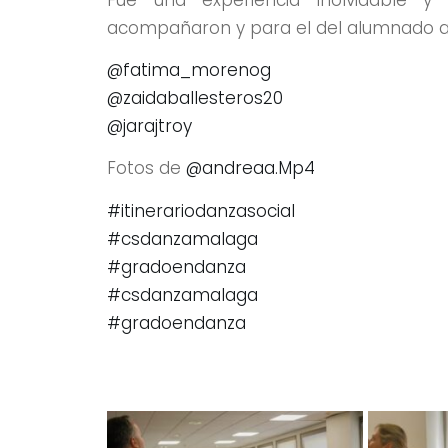
acompañaron y para el del alumnado a
@fatima_morenog
@zaidaballesteros20
@jarajtroy
Fotos de
@andreaa.Mp4
#itinerariodanzasocial
#csdanzamalaga
#gradoendanza
#csdanzamalaga
#gradoendanza