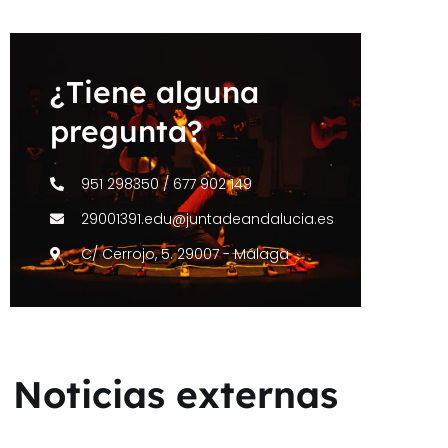
¿Tiene alguna
pregunta?
951 298350 / 677 902 149
29001391.edu@juntadeandalucia.es
C/ Cerrojo, 5. 29007 - Málaga
Noticias externas