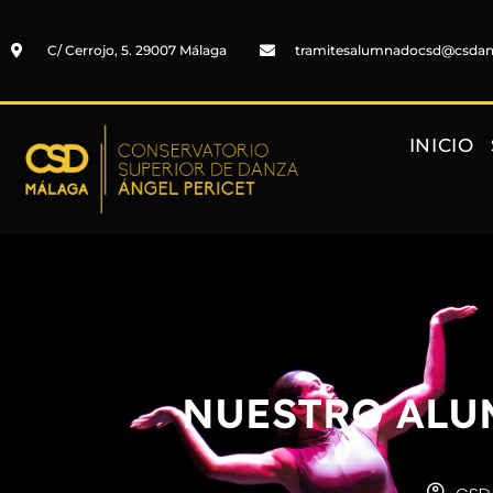
C/ Cerrojo, 5. 29007 Málaga
tramitesalumnadocsd@csda
INICIO
NUESTRO ALU