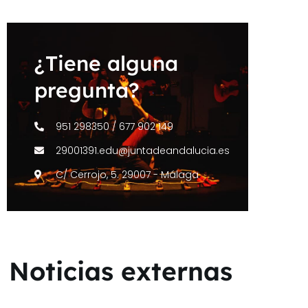
¿Tiene alguna
pregunta?
951 298350 / 677 902 149
29001391.edu@juntadeandalucia.es
C/ Cerrojo, 5. 29007 - Málaga
Noticias externas