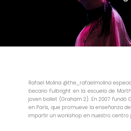
Rafael Molina @the_rafaelmolina especia
becario Fulbright en la escuela de Mart
joven ballet (Graham 2). En 2007 fund
en París, que promueve la enseñanza de 
impartir un workshop en nuestro centro p