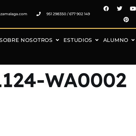
nzamalaga.com
951 298350 / 677 902 149
SOBRE NOSOTROS
ESTUDIOS
ALUMNO
1124-WA0002