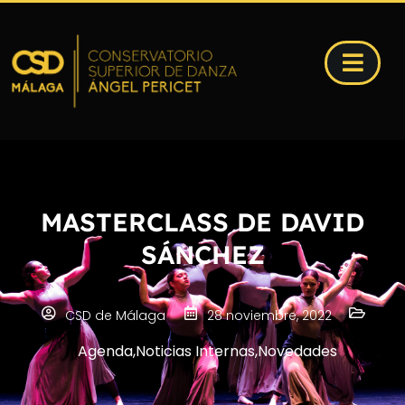
MASTERCLASS DE DAVID
SÁNCHEZ
CSD de Málaga
28 noviembre, 2022
Agenda
,
Noticias Internas
,
Novedades