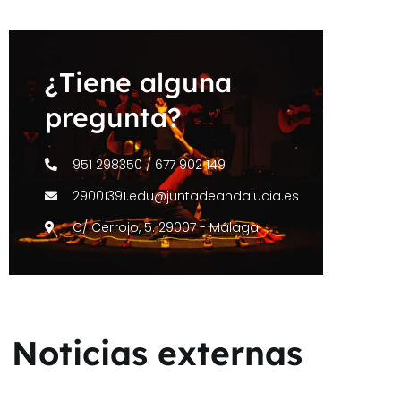
¿Tiene alguna
pregunta?
951 298350 / 677 902 149
29001391.edu@juntadeandalucia.es
C/ Cerrojo, 5. 29007 - Málaga
Noticias externas