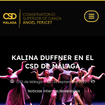
KALINA DUFFNER EN EL
CSD DE MÁLAGA
CSD de Málaga
23 septiembre, 2022
Noticias Internas
,
Novedades