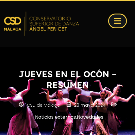
JUEVES EN EL OCÓN –
RESUMEN
CSD de Málaga
28 mayo, 2024
Noticias externas
,
Novedades