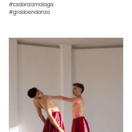
#csdanzamalaga
#gradoendanza