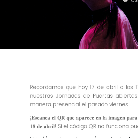
CS
Recordamos que hoy 17 de abril a las 17
nuestras Jornadas de Puertas abiertas
manera presencial el pasado viernes.
¡𝐄𝐬𝐜𝐚𝐧𝐞𝐚 𝐞𝐥 𝐐𝐑 𝐪𝐮𝐞 𝐚𝐩𝐚𝐫𝐞𝐜𝐞 𝐞𝐧 𝐥𝐚 𝐢𝐦𝐚𝐠𝐞𝐧 𝐩𝐚𝐫𝐚 𝐩
𝟏𝟖 𝐝𝐞 𝐚𝐛𝐫𝐢𝐥! Si el código QR no funci