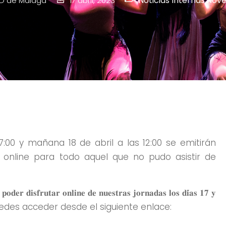
Noticias Internas
,
Nov
D de Málaga
17 abril, 2023
:00 y mañana 18 de abril a las 12:00 se emitirán
 online para todo aquel que no pudo asistir de
𝐝𝐞𝐫 𝐝𝐢𝐬𝐟𝐫𝐮𝐭𝐚𝐫 𝐨𝐧𝐥𝐢𝐧𝐞 𝐝𝐞 𝐧𝐮𝐞𝐬𝐭𝐫𝐚𝐬 𝐣𝐨𝐫𝐧𝐚𝐝𝐚𝐬 𝐥𝐨𝐬 𝐝𝐢́𝐚𝐬 𝟏𝟕 𝐲
ona puedes acceder desde el siguiente enlace: