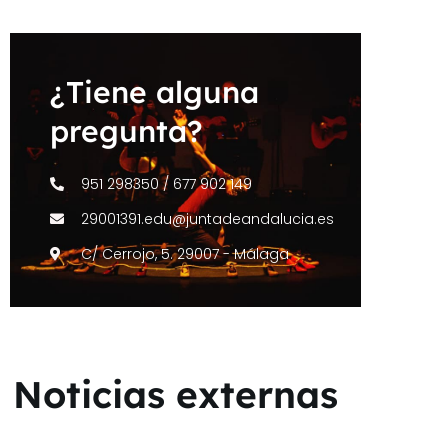
¿Tiene alguna
pregunta?
951 298350 / 677 902 149
29001391.edu@juntadeandalucia.es
C/ Cerrojo, 5. 29007 - Málaga
Noticias externas