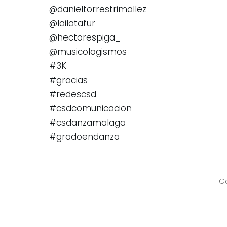
@danieltorrestrimallez
@lailatafur
@hectorespiga_
@musicologismos
#3K
#gracias
#redescsd
#csdcomunicacion
#csdanzamalaga
#gradoendanza
Co