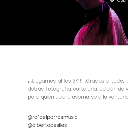
CSD 
¡¡¡Llegamos al los 3K!!! ¡Gracias a todxs 
detrás: fotografía, cartelería, edición d
para quién quiera asomarse a la ventana
@rafaelporrasmusic
@albertodesiles