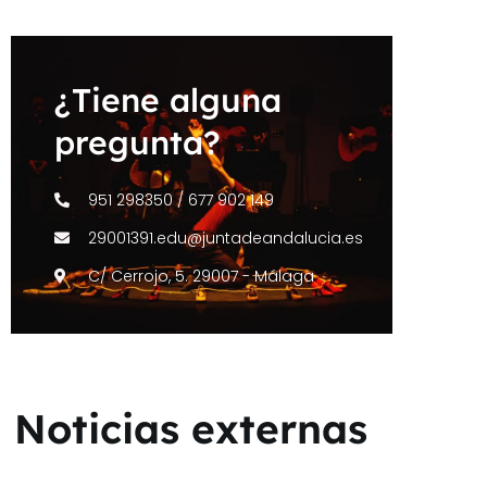
¿Tiene alguna
pregunta?
951 298350 / 677 902 149
29001391.edu@juntadeandalucia.es
C/ Cerrojo, 5. 29007 - Málaga
Noticias externas