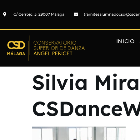
C/ Cerrojo, 5. 29007 Málaga
tramitesalumnadocsd@csda
INICIO
Silvia Mir
CSDanceWe