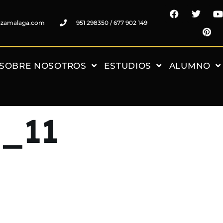
nzamalaga.com
951 298350 / 677 902 149
SOBRE NOSOTROS
ESTUDIOS
ALUMNO
5_11