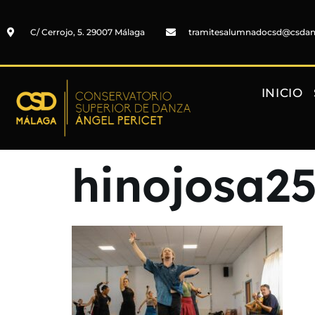
C/ Cerrojo, 5. 29007 Málaga
tramitesalumnadocsd@csda
INICIO
hinojosa2