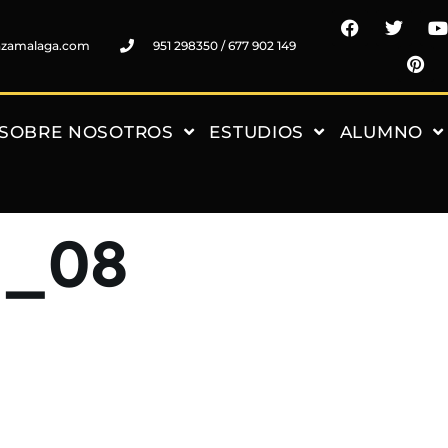
nzamalaga.com
951 298350 / 677 902 149
SOBRE NOSOTROS
ESTUDIOS
ALUMNO
5_08