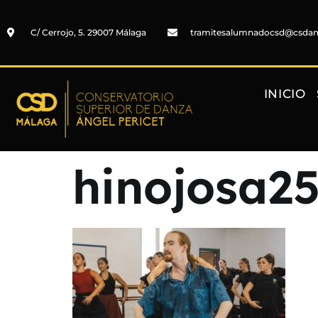
C/ Cerrojo, 5. 29007 Málaga
tramitesalumnadocsd@csda
INICIO
hinojosa2