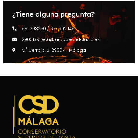
¿Tiene alguna pregunta?
951 298350 / 677 902 149
29001391.edu@juntadeandalucia.es
C/ Cerrojo, 5. 29007 - Málaga