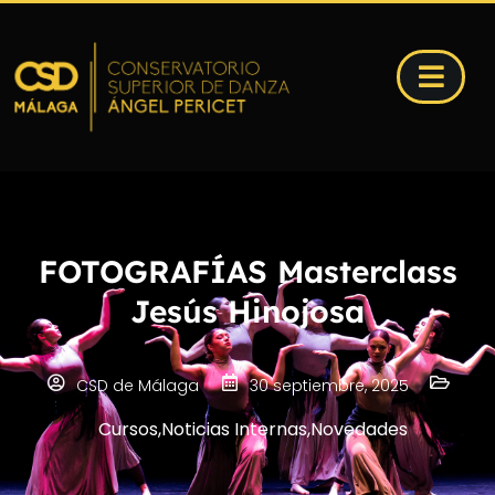
FOTOGRAFÍAS Masterclass
Jesús Hinojosa
CSD de Málaga
30 septiembre, 2025
Cursos
,
Noticias Internas
,
Novedades