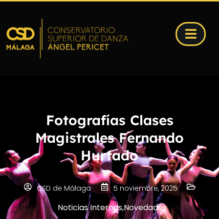
Fotografías Clases
Magistrales Fernando
Hurtado
CSD de Málaga
5 noviembre, 2025
Noticias Internas
,
Novedades