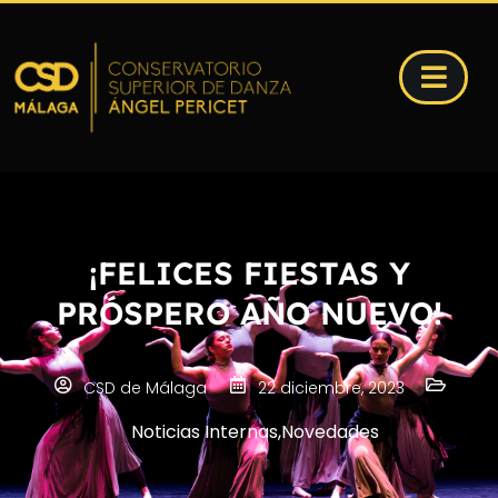
¡FELICES FIESTAS Y
PRÓSPERO AÑO NUEVO!
CSD de Málaga
22 diciembre, 2023
Noticias Internas
,
Novedades