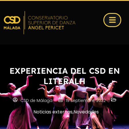
EXPERIENCIA DEL CSD EN
LITERALH
CSD de Málaga
19 septiembre, 2022
Noticias externas
,
Novedades