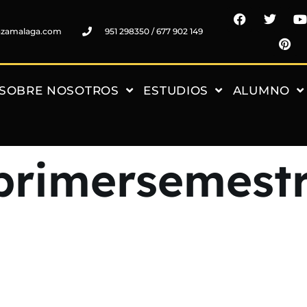
nzamalaga.com
951 298350 / 677 902 149
SOBRE NOSOTROS
ESTUDIOS
ALUMNO
rimersemest