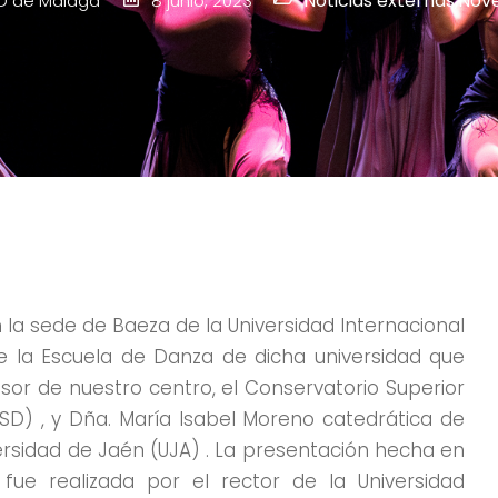
Noticias externas
,
Nov
D de Málaga
8 junio, 2023
n la sede de Baeza de la Universidad Internacional
de la Escuela de Danza de dicha universidad que
esor de nuestro centro, el Conservatorio Superior
SD) , y Dña. María Isabel Moreno catedrática de
versidad de Jaén (UJA) . La presentación hecha en
e realizada por el rector de la Universidad