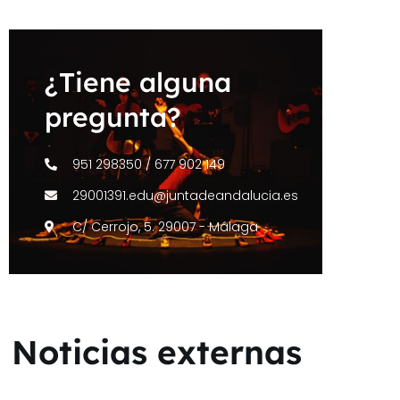
¿Tiene alguna
pregunta?
951 298350 / 677 902 149
29001391.edu@juntadeandalucia.es
C/ Cerrojo, 5. 29007 - Málaga
Noticias externas