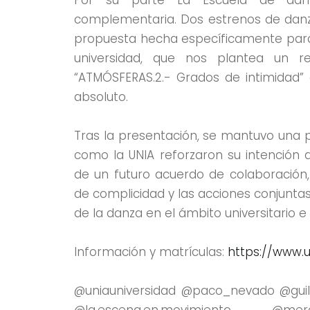
complementaria. Dos estrenos de danza
propuesta hecha específicamente para el
universidad, que nos plantea un re
“ATMÓSFERAS.2.- Grados de intimidad”
absoluto.
Tras la presentación, se mantuvo una 
como la UNIA reforzaron su intención 
de un futuro acuerdo de colaboración,
de complicidad y las acciones conjuntas
de la danza en el ámbito universitario e 
Información y matrículas:
https://www.
@uniauniversidad @paco_nevado @gui
@la.escena.en.movimiento @me