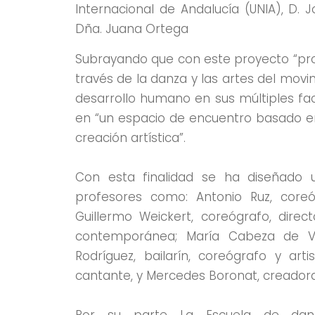
Internacional de Andalucía (UNIA), D. 
Dña. Juana Ortega
Subrayando que con este proyecto “pro
través de la danza y las artes del mo
desarrollo humano en sus múltiples fa
en “un espacio de encuentro basado en
creación artística”.
Con esta finalidad se ha diseñado
profesores como: Antonio Ruz, coreó
Guillermo Weickert, coreógrafo, dire
contemporánea; María Cabeza de Vac
Rodríguez, bailarín, coreógrafo y art
cantante, y Mercedes Boronat, creador
Por su parte La Escuela de danz