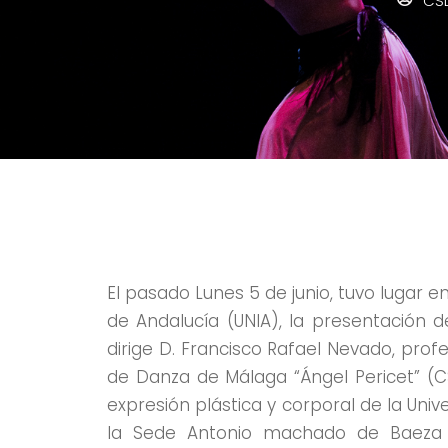
CS
El pasado Lunes 5 de junio, tuvo lugar e
de Andalucía (UNIA), la presentación 
dirige D. Francisco Rafael Nevado, prof
de Danza de Málaga “Ángel Pericet” (C
expresión plástica y corporal de la Uni
la Sede Antonio machado de Baeza fu