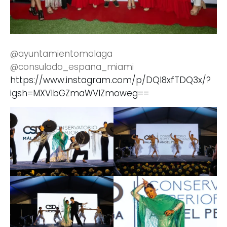
@ayuntamientomalaga
@consulado_espana_miami
https://www.instagram.com/p/DQl8xfTDQ3x/?
igsh=MXVlbGZmaWVlZmoweg==