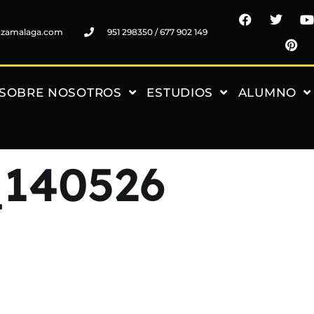
nzamalaga.com
951 298350 / 677 902 149
SOBRE NOSOTROS
ESTUDIOS
ALUMNO
_140526