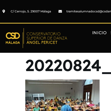
C/ Cerrojo, 5. 29007 Málaga
tramitesalumnadocsd@csda
INICIO
20220824