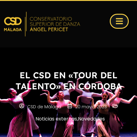
EL CSD EN «TOUR DEL
TALENTO» EN CÓRDOBA
CSD de Málaga
20 mayo, 2023
Noticias externas
,
Novedades