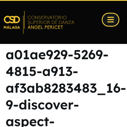
a01ae929-5269-
4815-a913-
af3ab8283483_16-
9-discover-
aspect-