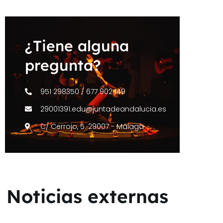
¿Tiene alguna
pregunta?
951 298350 / 677 902 149
29001391.edu@juntadeandalucia.es
C/ Cerrojo, 5. 29007 - Málaga
Noticias externas