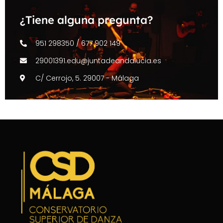
¿Tiene alguna pregunta?
951 298350 / 677 902 149
29001391.edu@juntadeandalucia.es
C/ Cerrojo, 5. 29007 - Málaga