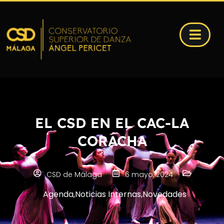
EL CSD EN EL CAC-LA
CORACHA
CSD de Málaga
6 mayo, 2024
Agenda
,
Noticias Internas
,
Novedades