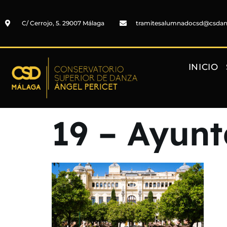
C/ Cerrojo, 5. 29007 Málaga
tramitesalumnadocsd@csda
INICIO
19 – Ayun