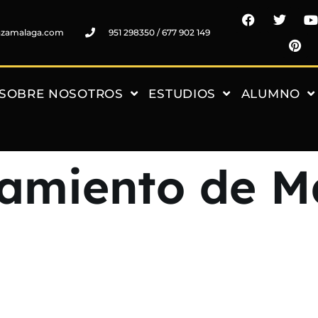
nzamalaga.com
951 298350 / 677 902 149
SOBRE NOSOTROS
ESTUDIOS
ALUMNO
tamiento de M